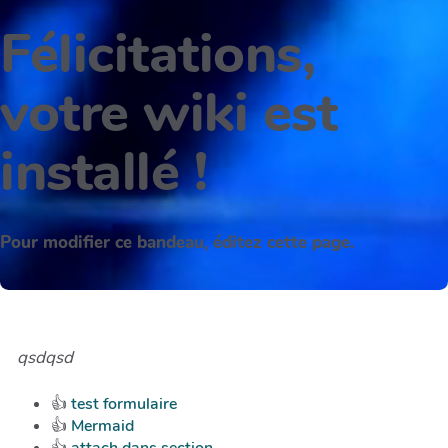
Félicitations,
votre wiki est
installé !
Pour modifier ce bandeau, éditez cette page.
qsdqsd
👍
test formulaire
👍
Mermaid