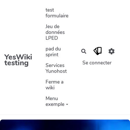
Aller au contenu principal
test
formulaire
Jeu de
données
LPED
pad du
Rechercher
sprint
YesWiki
testing
Se connecter
Services
Yunohost
Ferme a
wiki
Menu
exemple